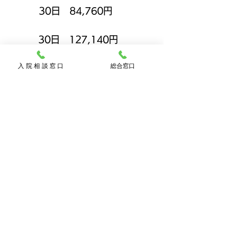
30日 84,760円
30日 127,140円
療養食等の各種加算のある場合は、上
入 院 相 談 窓 口
総合窓口
記金額に上乗せされます。
リハビリ等の特定診療費は、別途加算
されますが、月額44,400円を超えた
分は高額介護サービスとして、還付さ
れます（年間上限446,400円）
食事・居住費
減額認定
食事代
居住費