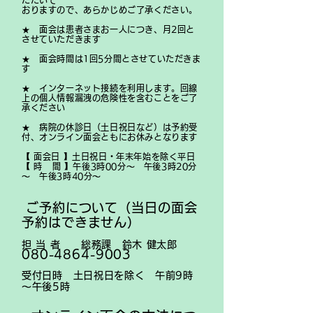
ただいて
おりますので、あらかじめご了承ください。
★ 面会は患者さまお一人につき、月2回と
させていただきます
★ 面会時間は1回5分間とさせていただきま
す
★ インターネット接続を利用します。回線
上の個人情報漏洩の危険性を含むことを
ご了
承ください
★ 病院の休診日（土日祝日など）は予約受
付、オンライン面会ともにお休みとなります
【 面会日 】土日祝日・年末年始を除く平日
【 時 間 】午後3時00分～ 午後3時20分
～ 午後3時40分～
ご予約について（当日の面会
予約はできません）
担 当 者 総務課 鈴木 健太郎
080-4864-9003
受付日時 土日祝日を除く 午前9時
～午後5時