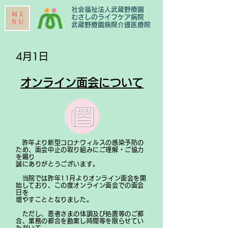
社会福祉法人武蔵野療園
ME
むさしのライフケア病院
NU
​武蔵野療園病院介護医療院
​4月1日
​オンライン面会について
​ 昨年より新型コロナウィルスの感染予防の
ため、面会中止の取り組みにご理解・ご協力
を
賜り
誠にありがとうございます。
​ 当院では昨年11月よりオンライン面会を開
始しており、この度オンライン面会での面会
日を
増やすこととなりました。
ただし、患者さまの体調及び処置等のご都
合、業務の都合を勘案し時間等を限らせてい