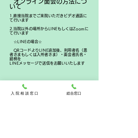
オンライン面会の方法につ
いて
1.直接当院までご来院いただきビデオ通話に
て行います
2.当院以外の場所からLINEもしくはZoomに
て行います
☆LINEの場合☆
QRコードよりLINE追加後、利用者名（患
者さまもしくは入所者さま）・面会者氏名・
続柄を
LINEメッセージで送信をお願いいたします
LINEアカウント名
入 院 相 談 窓 口
総合窓口
武蔵野療園病院
☆Zoomの場合☆
電話で予約をする際に、ご自身のアドレス
をお伝えください